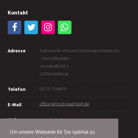
Kontakt
Adresse
Taekwondo-Verband Schleswig-Holstein e.V.
- Geschäftsstelle -
Jarrestraße 82 A
22303 Hamburg
(0171) 7544670
Telefon
office [at] tvsh-mail [dot] de
E-Mail
www.tv-sh.de
Web
Um unsere Webseite für Sie optimal zu