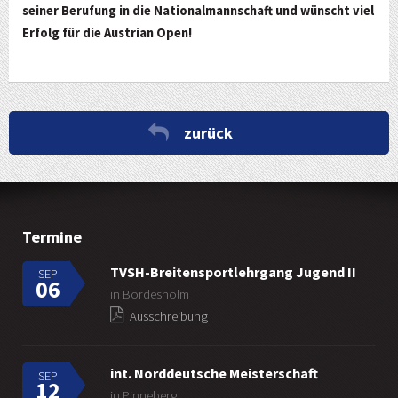
seiner Berufung in die Nationalmannschaft und wünscht viel
Erfolg für die Austrian Open!
zurück
Termine
TVSH-Breitensportlehrgang Jugend II
SEP
06
in Bordesholm
Ausschreibung
int. Norddeutsche Meisterschaft
SEP
12
in Pinneberg