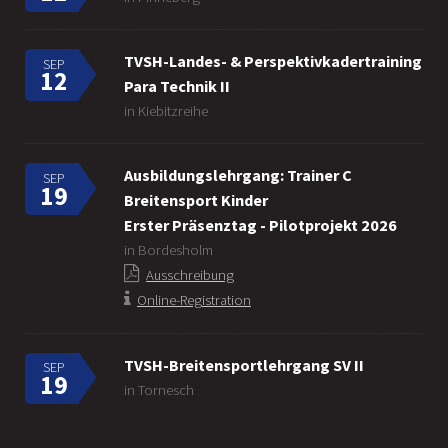
TVSH-Landes- & Perspektivkadertraining
SEP
12
Para Technik II
in Kiebitzreihe
Ausbildungslehrgang: Trainer C
SEP
19
Breitensport Kinder
Erster Präsenztag - Pilotprojekt 2026
in Bordesholm
Ausschreibung
Online-Registration
TVSH-Breitensportlehrgang SV II
SEP
19
in Tornesch