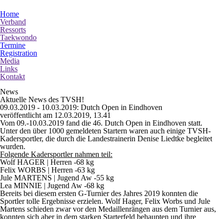
Home
Verband
Ressorts
Taekwondo
Termine
Registration
Media
Links
Kontakt
News
Aktuelle News des TVSH!
09.03.2019 - 10.03.2019: Dutch Open in Eindhoven
veröffentlicht am 12.03.2019, 13.41
Vom 09.-10.03.2019 fand die 46. Dutch Open in Eindhoven statt.
Unter den über 1000 gemeldeten Startern waren auch einige TVSH-
Kadersportler, die durch die Landestrainerin Denise Liedtke begleitet
wurden.
Folgende Kadersportler nahmen teil:
Wolf HAGER | Herren -68 kg
Felix WORBS | Herren -63 kg
Jule MARTENS | Jugend Aw -55 kg
Lea MINNIE | Jugend Aw -68 kg
Bereits bei diesem ersten G-Turnier des Jahres 2019 konnten die
Sportler tolle Ergebnisse erzielen. Wolf Hager, Felix Worbs und Jule
Martens schieden zwar vor den Medaillenrängen aus dem Turnier aus,
konnten sich aber in dem starken Starterfeld behaupten und ihre