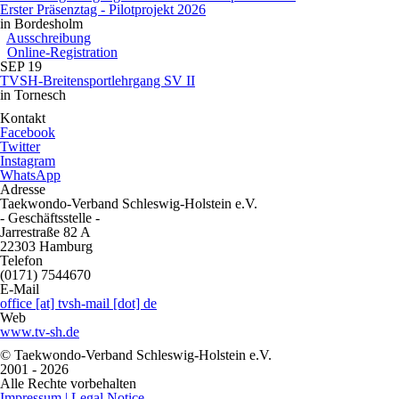
Erster Präsenztag - Pilotprojekt 2026
in Bordesholm
Ausschreibung
Online-Registration
SEP
19
TVSH-Breitensportlehrgang SV II
in Tornesch
Kontakt
Facebook
Twitter
Instagram
WhatsApp
Adresse
Taekwondo-Verband Schleswig-Holstein e.V.
- Geschäftsstelle -
Jarrestraße 82 A
22303 Hamburg
Telefon
(0171) 7544670
E-Mail
office [at] tvsh-mail [dot] de
Web
www.tv-sh.de
© Taekwondo-Verband Schleswig-Holstein e.V.
2001 - 2026
Alle Rechte vorbehalten
Impressum | Legal Notice