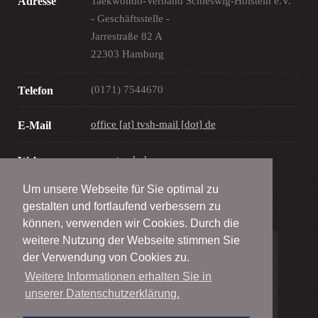
Adresse
Taekwondo-Verband Schleswig-Holstein e.V.
- Geschäftsstelle -
Jarrestraße 82 A
22303 Hamburg
(0171) 7544670
Telefon
office [at] tvsh-mail [dot] de
E-Mail
www.tv-sh.de
Web
Um unsere Webseite für Sie optimal zu
gestalten und fortlaufend verbessern zu
können, verwenden wir Cookies. Durch die
weitere Nutzung der Webseite stimmen Sie
© Taekwondo-Verband Schleswig-Holstein e.V.
der Verwendung von Cookies zu.
2001 - 2026
Weitere Informationen erhalten Sie in
unserer Datenschutzerklärung.
Alle Rechte vorbehalten