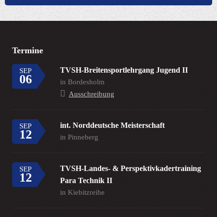
Termine
TVSH-Breitensportlehrgang Jugend II
SEP
06
in Bordesholm
Ausschreibung
int. Norddeutsche Meisterschaft
SEP
12
in Pinneberg
TVSH-Landes- & Perspektivkadertraining
SEP
12
Para Technik II
in Kiebitzreihe