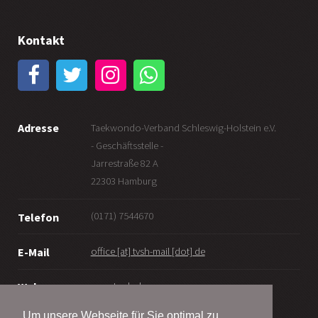
Kontakt
Adresse
Taekwondo-Verband Schleswig-Holstein e.V.
- Geschäftsstelle -
Jarrestraße 82 A
22303 Hamburg
(0171) 7544670
Telefon
office [at] tvsh-mail [dot] de
E-Mail
www.tv-sh.de
Web
Um unsere Webseite für Sie optimal zu