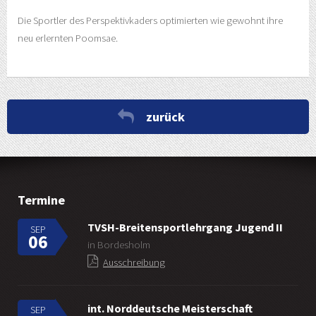
Die Sportler des Perspektivkaders optimierten wie gewohnt ihre
neu erlernten Poomsae.
zurück
Termine
TVSH-Breitensportlehrgang Jugend II
SEP
06
in Bordesholm
Ausschreibung
int. Norddeutsche Meisterschaft
SEP