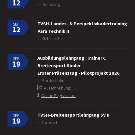
12
in Pinneberg
TVSH-Landes- & Perspektivkadertraining
SEP
12
Para Technik II
in Kiebitzreihe
Ausbildungslehrgang: Trainer C
SEP
19
Breitensport Kinder
Erster Präsenztag - Pilotprojekt 2026
in Bordesholm
Ausschreibung
Online-Registration
TVSH-Breitensportlehrgang SV II
SEP
19
in Tornesch