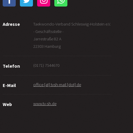
Adresse
Taekwondo-Verband Schleswig-Holstein e.V.
- Geschäftsstelle -
Jarrestraße 82 A
22303 Hamburg
(0171) 7544670
Telefon
office [at] tvsh-mail [dot] de
E-Mail
www.tv-sh.de
Web