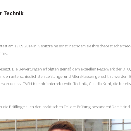
r Technik
htest am 13.09.2014 in Kiebitzreihe ernst: nachdem sie ihre theoretische theo
hnik.
gesetzt. Die Bewertungen erfolgten gemäß dem aktuellen Regelwerk der DTU,
 um den unterschiedlichsten Leistungs- und Altersklassen gerecht zu werde
de von der stv. TVSH-Kampfrichterreferentin Technik, Claudia Kohl, die berei
 die Prüflinge auch den praktischen Teil der Prüfung bestanden! Damit sind