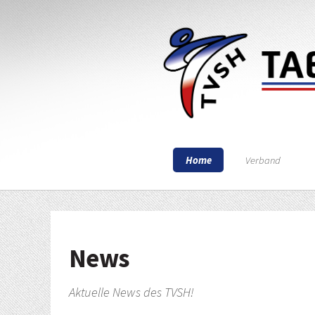
Home
Verband
News
Aktuelle News des TVSH!