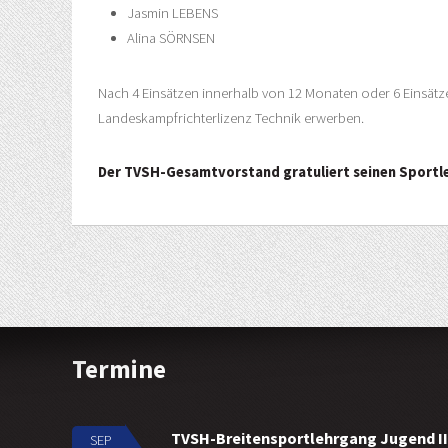
Jasmin LEBENS
Alina SÖRNSEN
Nach 4 Einsätzen innerhalb von 12 Monaten oder 6 Einsätze
Landeskampfrichterlizenz Technik erwerben.
Der TVSH-Gesamtvorstand gratuliert seinen Sportler
Termine
TVSH-Breitensportlehrgang Jugend II
SEP