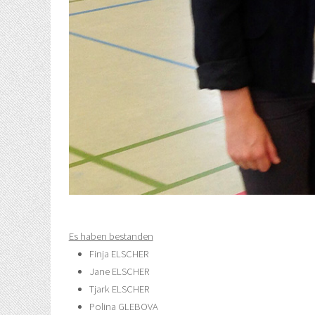
Es haben bestanden
Finja ELSCHER
Jane ELSCHER
Tjark ELSCHER
Polina GLEBOVA