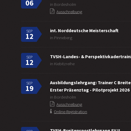
06
in Bordesholm
Ausschreibung
int. Norddeutsche Meisterschaft
SEP
12
in Pinneberg
TVSH-Landes- & Perspektivkadertraini
SEP
12
in Kiebitzreihe
Ausbildungslehrgang: Trainer C Breit
SEP
19
Erster Präsenztag - Pilotprojekt 2026
in Bordesholm
Ausschreibung
Online-Registration
TVSH-Breitensportlehrgang SV II