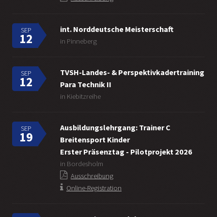
int. Norddeutsche Meisterschaft
SEP
12
in Pinneberg
TVSH-Landes- & Perspektivkadertraining
SEP
12
Para Technik II
in Kiebitzreihe
Ausbildungslehrgang: Trainer C
SEP
19
Breitensport Kinder
Erster Präsenztag - Pilotprojekt 2026
in Bordesholm
Ausschreibung
Online-Registration