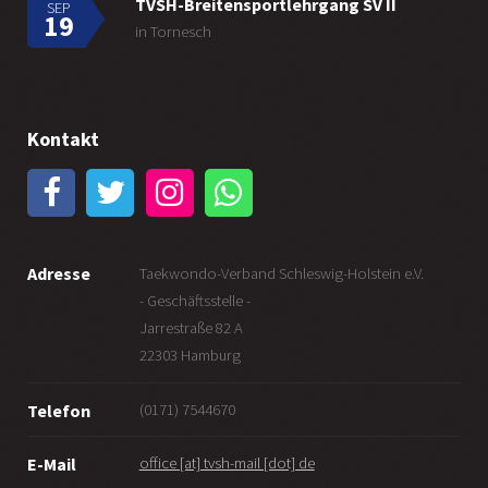
TVSH-Breitensportlehrgang SV II
SEP
19
in Tornesch
Kontakt
Adresse
Taekwondo-Verband Schleswig-Holstein e.V.
- Geschäftsstelle -
Jarrestraße 82 A
22303 Hamburg
(0171) 7544670
Telefon
office [at] tvsh-mail [dot] de
E-Mail