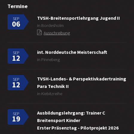
Termine
TVSH-Breitensportlehrgang Jugend II
SEP
06
in Bordesholm
Ausschreibung
int. Norddeutsche Meisterschaft
SEP
12
in Pinneberg
TVSH-Landes- & Perspektivkadertraining
SEP
12
Para Technik II
in Kiebitzreihe
Ausbildungslehrgang: Trainer C
SEP
19
Breitensport Kinder
Erster Präsenztag - Pilotprojekt 2026