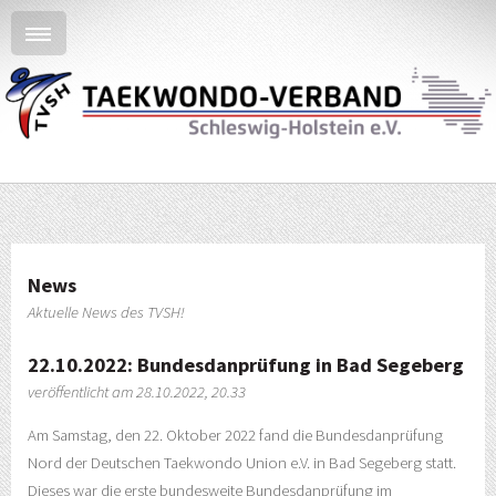
News
Aktuelle News des TVSH!
22.10.2022: Bundesdanprüfung in Bad Segeberg
veröffentlicht am 28.10.2022, 20.33
Am Samstag, den 22. Oktober 2022 fand die Bundesdanprüfung
Nord der Deutschen Taekwondo Union e.V. in Bad Segeberg statt.
Dieses war die erste bundesweite Bundesdanprüfung im