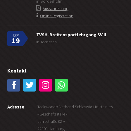
in Bordesholm
Ausschreibung
Online-Registration
TVSH-Breitensportlehrgang SV II
SEP
19
in Tornesch
Kontakt
Adresse
Taekwondo-Verband Schleswig-Holstein e.V.
- Geschäftsstelle -
Jarrestraße 82 A
22303 Hamburg