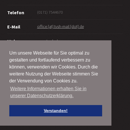
(0171) 7544670
Telefon
office [at] tvsh-mail [dot] de
E-Mail
www.tv-sh.de
Web
Um unsere Webseite für Sie optimal zu
gestalten und fortlaufend verbessern zu
können, verwenden wir Cookies. Durch die
weitere Nutzung der Webseite stimmen Sie
© Taekwondo-Verband Schleswig-Holstein e.V.
der Verwendung von Cookies zu.
2001 - 2026
Weitere Informationen erhalten Sie in
unserer Datenschutzerklärung.
Alle Rechte vorbehalten
Impressum | Legal Notice
Verstanden!
Datenschutz | Privacy Policy