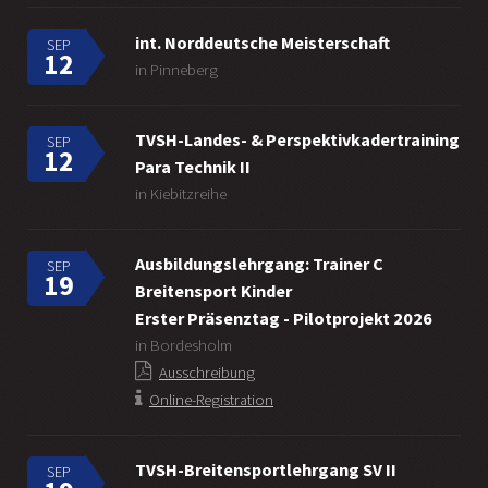
int. Norddeutsche Meisterschaft
SEP
12
in Pinneberg
TVSH-Landes- & Perspektivkadertraining
SEP
12
Para Technik II
in Kiebitzreihe
Ausbildungslehrgang: Trainer C
SEP
19
Breitensport Kinder
Erster Präsenztag - Pilotprojekt 2026
in Bordesholm
Ausschreibung
Online-Registration
TVSH-Breitensportlehrgang SV II
SEP