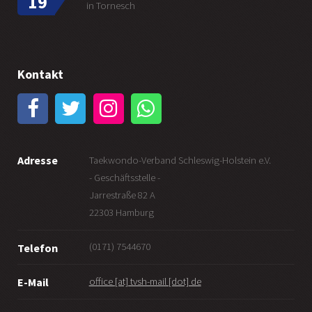
19
in Tornesch
Kontakt
Adresse
Taekwondo-Verband Schleswig-Holstein e.V.
- Geschäftsstelle -
Jarrestraße 82 A
22303 Hamburg
(0171) 7544670
Telefon
office [at] tvsh-mail [dot] de
E-Mail