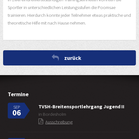
Sportler in unterschiedlichen Leistungsstufen die Poomsae
trainieren. Hierdurch konnte jeder Teilnehmer etwas praktische und
theoretische Hilfe mit nach Hause nehmen.
zurück
Termine
TVSH-Breitensportlehrgang Jugend II
SEP
06
in Bordesholm
Ausschreibung