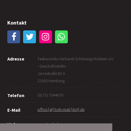
Kontakt
Adresse
Taekwondo-Verband Schleswig-Holstein e.V.
- Geschäftsstelle -
Jarrestraße 82 A
22303 Hamburg
(0171) 7544670
Telefon
office [at] tvsh-mail [dot] de
E-Mail
www.tv-sh.de
Web