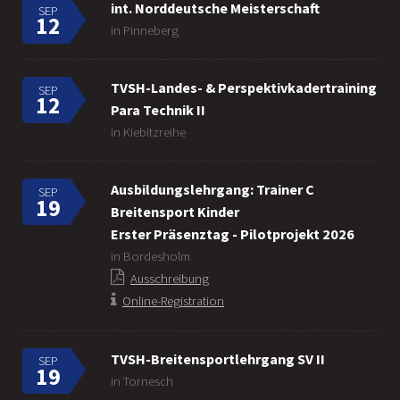
int. Norddeutsche Meisterschaft
SEP
12
in Pinneberg
TVSH-Landes- & Perspektivkadertraining
SEP
12
Para Technik II
in Kiebitzreihe
Ausbildungslehrgang: Trainer C
SEP
19
Breitensport Kinder
Erster Präsenztag - Pilotprojekt 2026
in Bordesholm
Ausschreibung
Online-Registration
TVSH-Breitensportlehrgang SV II
SEP
19
in Tornesch