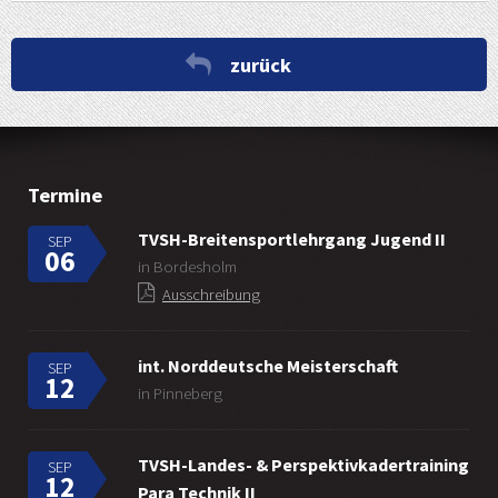
zurück
Termine
TVSH-Breitensportlehrgang Jugend II
SEP
06
in Bordesholm
Ausschreibung
int. Norddeutsche Meisterschaft
SEP
12
in Pinneberg
TVSH-Landes- & Perspektivkadertraining
SEP
12
Para Technik II