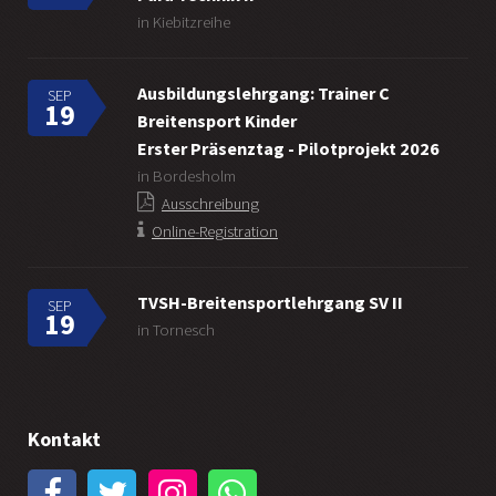
in Kiebitzreihe
Ausbildungslehrgang: Trainer C
SEP
19
Breitensport Kinder
Erster Präsenztag - Pilotprojekt 2026
in Bordesholm
Ausschreibung
Online-Registration
TVSH-Breitensportlehrgang SV II
SEP
19
in Tornesch
Kontakt