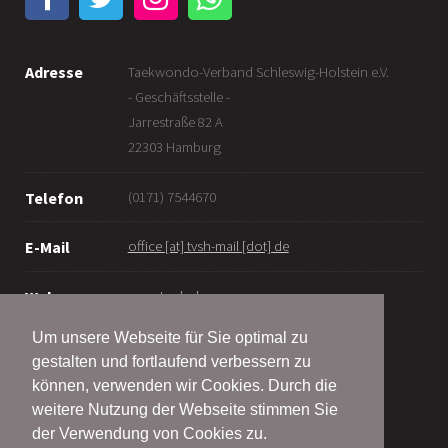
Adresse
Taekwondo-Verband Schleswig-Holstein e.V.
- Geschäftsstelle -
Jarrestraße 82 A
22303 Hamburg
(0171) 7544670
Telefon
office [at] tvsh-mail [dot] de
E-Mail
www.tv-sh.de
Web
Um unsere Webseite für Sie optimal zu
gestalten und fortlaufend verbessern zu
können, verwenden wir Cookies. Durch die
weitere Nutzung der Webseite stimmen Sie
© Taekwondo-Verband Schleswig-Holstein e.V.
der Verwendung von Cookies zu.