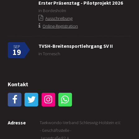
Erster Präsenztag - Pilotprojekt 2026
in Bordesholm
Ausschreibung
Online-Registration
TVSH-Breitensportlehrgang SV II
SEP
19
in Tornesch
Kontakt
Adresse
Taekwondo-Verband Schleswig-Holstein e.V.
- Geschäftsstelle -
Jarrestraße 82 A