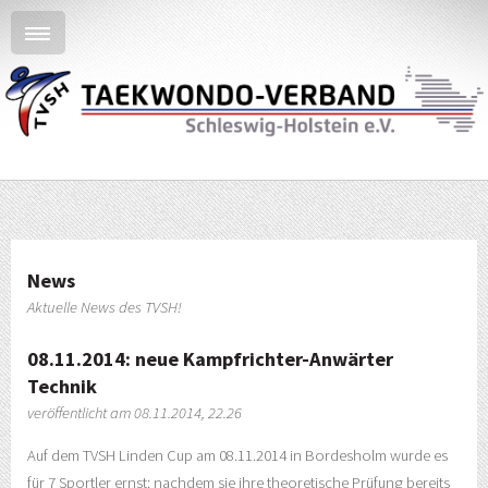
News
Aktuelle News des TVSH!
08.11.2014: neue Kampfrichter-Anwärter
Technik
veröffentlicht am 08.11.2014, 22.26
Auf dem TVSH Linden Cup am 08.11.2014 in Bordesholm wurde es
für 7 Sportler ernst: nachdem sie ihre theoretische Prüfung bereits