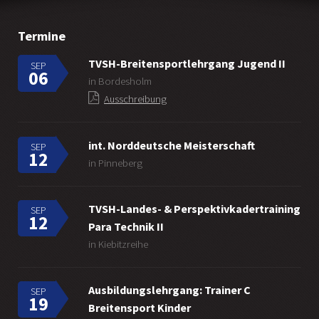
Termine
TVSH-Breitensportlehrgang Jugend II
SEP
06
in Bordesholm
Ausschreibung
int. Norddeutsche Meisterschaft
SEP
12
in Pinneberg
TVSH-Landes- & Perspektivkadertraining
SEP
12
Para Technik II
in Kiebitzreihe
Ausbildungslehrgang: Trainer C
SEP
19
Breitensport Kinder