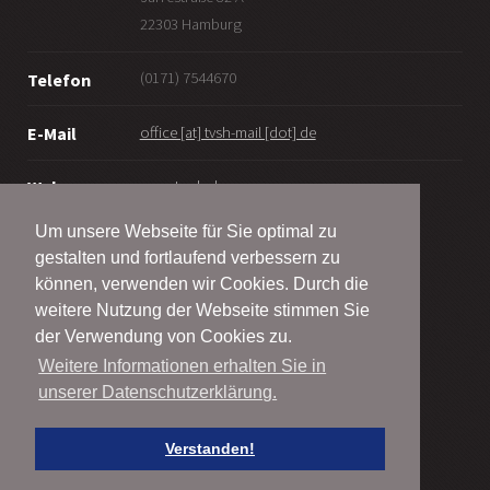
22303 Hamburg
(0171) 7544670
Telefon
office [at] tvsh-mail [dot] de
E-Mail
www.tv-sh.de
Web
Um unsere Webseite für Sie optimal zu
gestalten und fortlaufend verbessern zu
können, verwenden wir Cookies. Durch die
weitere Nutzung der Webseite stimmen Sie
© Taekwondo-Verband Schleswig-Holstein e.V.
der Verwendung von Cookies zu.
2001 - 2026
Weitere Informationen erhalten Sie in
unserer Datenschutzerklärung.
Alle Rechte vorbehalten
Impressum | Legal Notice
Verstanden!
Datenschutz | Privacy Policy