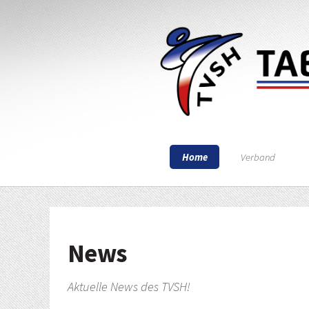
Home
Verband
News
Aktuelle News des TVSH!