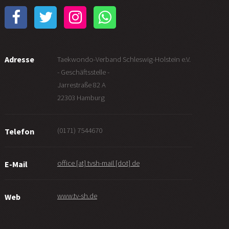
Adresse
Taekwondo-Verband Schleswig-Holstein e.V.
- Geschäftsstelle -
Jarrestraße 82 A
22303 Hamburg
(0171) 7544670
Telefon
office [at] tvsh-mail [dot] de
E-Mail
www.tv-sh.de
Web