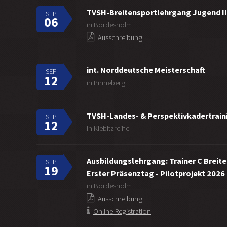
TVSH-Breitensportlehrgang Jugend II
SEP
06
in Bordesholm
Ausschreibung
int. Norddeutsche Meisterschaft
SEP
12
in Pinneberg
TVSH-Landes- & Perspektivkadertraini
SEP
12
in Kiebitzreihe
Ausbildungslehrgang: Trainer C Breit
SEP
19
Erster Präsenztag - Pilotprojekt 2026
in Bordesholm
Ausschreibung
Online-Registration